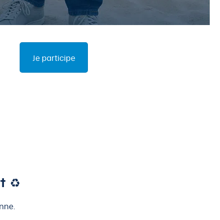
Je participe
 ♻️
enne.