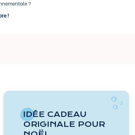
onnementale ?
re !
IDÉE CADEAU
ORIGINALE POUR
NOËL