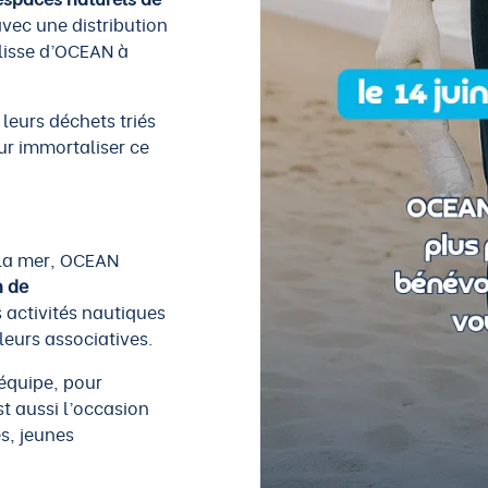
avec une distribution
lisse d’OCEAN à
 leurs déchets triés
ur immortaliser ce
e la mer, OCEAN
n de
 activités nautiques
aleurs associatives.
 équipe, pour
est aussi l’occasion
s, jeunes